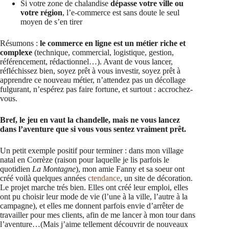
Si votre zone de chalandise
dépasse votre ville ou
votre région
, l’e-commerce est sans doute le seul
moyen de s’en tirer
Résumons :
le commerce en ligne est un métier riche et
complexe
(technique, commercial, logistique, gestion,
référencement, rédactionnel…). Avant de vous lancer,
réfléchissez bien, soyez prêt à vous investir, soyez prêt à
apprendre ce nouveau métier, n’attendez pas un décollage
fulgurant, n’espérez pas faire fortune, et surtout : accrochez-
vous.
Bref, le jeu en vaut la chandelle, mais ne vous lancez
dans l’aventure que si vous vous sentez vraiment prêt.
Un petit exemple positif pour terminer : dans mon village
natal en Corrèze (raison pour laquelle je lis parfois le
quotidien
La Montagne
), mon amie Fanny et sa soeur ont
créé voilà quelques années
ctendance
, un site de décoration.
Le projet marche trés bien. Elles ont créé leur emploi, elles
ont pu choisir leur mode de vie (l’une à la ville, l’autre à la
campagne), et elles me donnent parfois envie d’arrêter de
travailler pour mes clients, afin de me lancer à mon tour dans
l’aventure…(Mais j’aime tellement découvrir de nouveaux