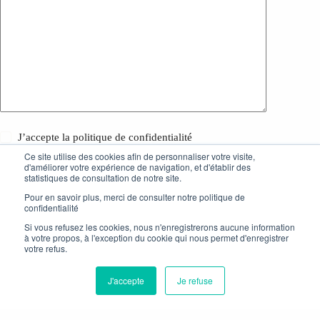
J’accepte la
politique de confidentialité
Ce site utilise des cookies afin de personnaliser votre visite,
d'améliorer votre expérience de navigation, et d'établir des
Laisser un commentaire
statistiques de consultation de notre site.
Pour en savoir plus, merci de consulter notre politique de
confidentialité
Si vous refusez les cookies, nous n'enregistrerons aucune information
à votre propos, à l'exception du cookie qui nous permet d'enregistrer
votre refus.
Nous utilisons des cookies pour nous assurer que nous vous offrons la
meilleure expérience possible sur notre site.
J'accepte
Je refuse
Accepter
Refuser
Copyright © 2026 - Lesmotspourleweb.