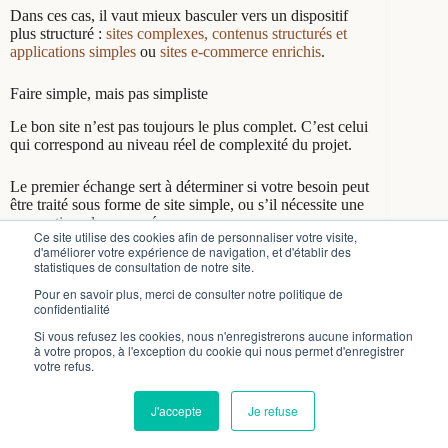
Dans ces cas, il vaut mieux basculer vers un dispositif
plus structuré :
sites complexes, contenus structurés et
applications simples
ou
sites e-commerce enrichis
.
Faire simple, mais pas simpliste
Le bon site n’est pas toujours le plus complet. C’est celui
qui correspond au niveau réel de complexité du projet.
Le premier échange sert à déterminer si votre besoin peut
être traité sous forme de site simple, ou s’il nécessite une
conception plus avancée.
Ce site utilise des cookies afin de personnaliser votre visite,
d'améliorer votre expérience de navigation, et d'établir des
Vérifier le bon format de site
statistiques de consultation de notre site.
Pour en savoir plus, merci de consulter notre politique de
confidentialité
Si vous refusez les cookies, nous n'enregistrerons aucune information
à votre propos, à l'exception du cookie qui nous permet d'enregistrer
votre refus.
Nous utilisons des cookies pour nous assurer que nous vous offrons la
meilleure expérience possible sur notre site.
J'accepte
Je refuse
Accepter
Refuser
Copyright © 2026 - Lesmotspourleweb.