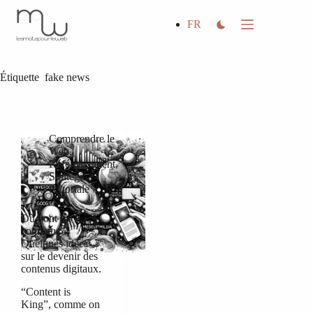
Passer
au
FR
contenu
Étiquette
fake news
Comprendre le
Web
,
Référencement
,
Stratégie
éditoriale
Où vont les
contenus ?
Quelques idées
sur le devenir des
contenus digitaux.
“Content is
King”, comme on