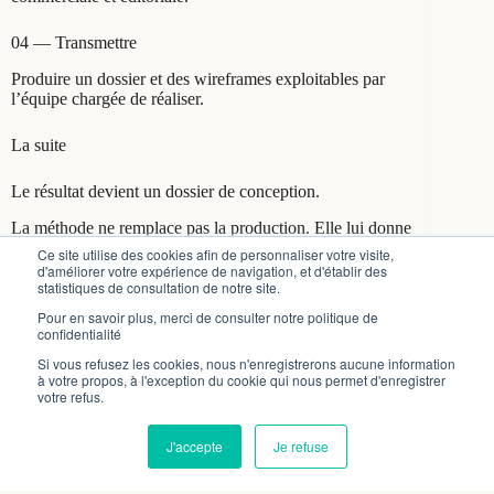
04 — Transmettre
Produire un dossier et des wireframes exploitables par
l’équipe chargée de réaliser.
La suite
Le résultat devient un dossier de conception.
La méthode ne remplace pas la production. Elle lui donne
un cadre plus clair et plus utile.
Ce site utilise des cookies afin de personnaliser votre visite,
d'améliorer votre expérience de navigation, et d'établir des
statistiques de consultation de notre site.
Voir le dossier de conception
Pour en savoir plus, merci de consulter notre politique de
confidentialité
Si vous refusez les cookies, nous n'enregistrerons aucune information
à votre propos, à l'exception du cookie qui nous permet d'enregistrer
votre refus.
Nous utilisons des cookies pour nous assurer que nous vous offrons la
meilleure expérience possible sur notre site.
J'accepte
Je refuse
Accepter
Refuser
Copyright © 2026 - Lesmotspourleweb.